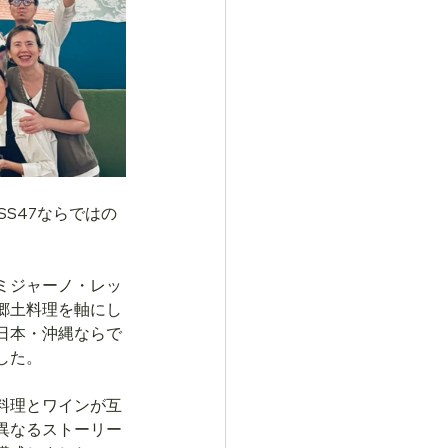
S47ならではの
ミジャーノ・レッ
郷土料理を軸にし
日本・沖縄ならで
した。
料理とワインが互
異なるストーリー