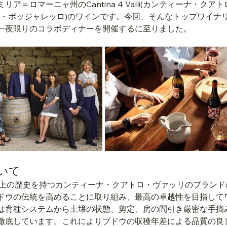
ア＝ロマーニャ州のCantina 4 Valli(カンティーナ・クア
ello(イル・ポッジャレッロ)のワインです。今回、そんなトップワイ
一夜限りのコラボディナーを開催するに至りました。
いて
loは70年以上の歴史を持つカンティーナ・クアトロ・ヴァッリのブラン
ドウの伝統を高めることに取り組み、最高の卓越性を目指して
は育種システムから土壌の状態、剪定、房の間引き厳密な手摘
徹底しています。これによりブドウの収穫年差による品質の良