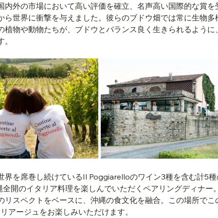
国内外の市場において高い評価を確立、名声高い国際的な賞を
から世界に衝撃を与えました。彼らのブドウ畑では常に生物多
の植物や動物たちが、ブドウとバランス良く生きられるように
す。
を席巻し続けているIl Poggiarelloのワイン3種を含む計
る沖縄全開のイタリア料理を楽しんでいただくペアリングディナー
のリスペクトをベースに、沖縄の食文化を融合。この場所でこ
マリアージュをお楽しみいただけます。