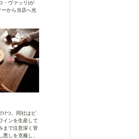
トロ・ヴァッリ)が
ナリーから当店へ光
ドの1つ。同社はピ
ワインを生産して
みまで注意深く管
し悪しを克服し、