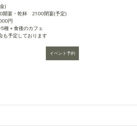
金)
00開宴・乾杯　21:00閉宴(予定)
000円
ン5種＋食後のカフェ
会も予定しております
イベント予約