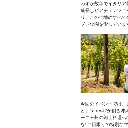
わずか数年でイタリア
成長しピアチェンツァ
り、この土地のすべて
ブドウ園を愛していま
今回のイベントでは、世界
と、Team47が創
ーニャ州の郷土料理へ
ない1日限りの特別な