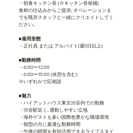
・朝食キッチン長 (※キッチン長候補)
食材の仕込みからご提供､オペレーションま
でを既存スタッフと一緒にクリエイトしてく
ださい｡
■雇用形態
・正社員 または アルバイト(週5日以上)
■勤務時間
・6:00〜12:00
・6:00〜15:00 (休憩を含む)
※いずれかで応相談
■魅力
・ハイアットハウス東京渋谷内での勤務
・渋谷駅近く､通勤しやすい立地
・海外ゲストも多い国際色豊かな職場環境
・朝型の方に最適な勤務時間
・午後の時間を有効活用できるライフスタイ