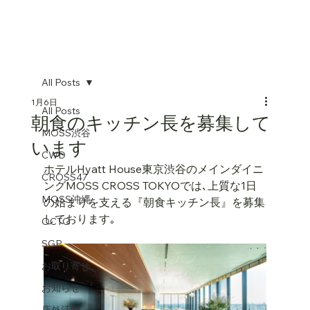
All Posts
1月6日
All Posts
朝食のキッチン長を募集して
MOSS渋谷
います
CWD
ホテルHyatt House東京渋谷のメインダイニ
CROSS47
ングMOSS CROSS TOKYOでは､上質な1日
MOSS沖縄
の始まりを支える『朝食キッチン長』を募集
しております｡
OCTO
SGP
お取り寄せ
お知らせ
店外活動