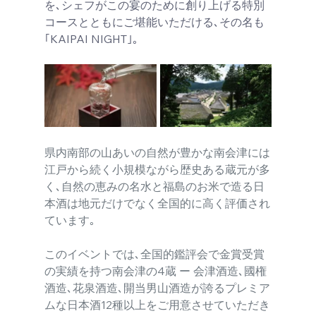
を､シェフがこの宴のために創り上げる特別
コースとともにご堪能いただける､その名も
｢KAIPAI NIGHT｣｡
県内南部の山あいの自然が豊かな南会津には
江戸から続く小規模ながら歴史ある蔵元が多
く､自然の恵みの名水と福島のお米で造る日
本酒は地元だけでなく全国的に高く評価され
ています｡
このイベントでは､全国的鑑評会で金賞受賞
の実績を持つ南会津の4蔵 ー 会津酒造､國権
酒造､花泉酒造､開当男山酒造が誇るプレミア
ムな日本酒12種以上をご用意させていただき