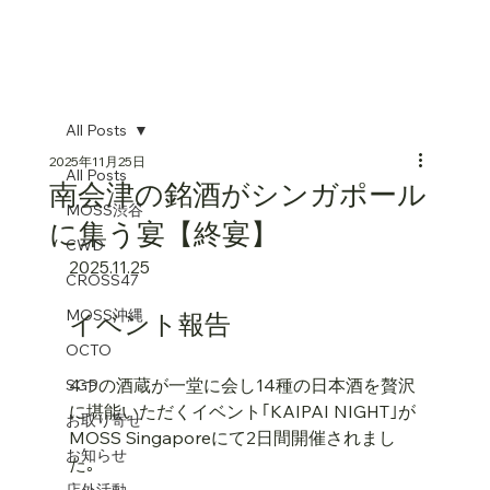
All Posts
2025年11月25日
All Posts
南会津の銘酒がシンガポール
MOSS渋谷
に集う宴【終宴】
CWD
2025.11.25
CROSS47
MOSS沖縄
イベント報告
OCTO
4つの酒蔵が一堂に会し14種の日本酒を贅沢
SGP
に堪能いただくイベント
｢KAIPAI NIGHT｣
が
お取り寄せ
MOSS Singaporeにて2日間開催されまし
お知らせ
た｡
店外活動