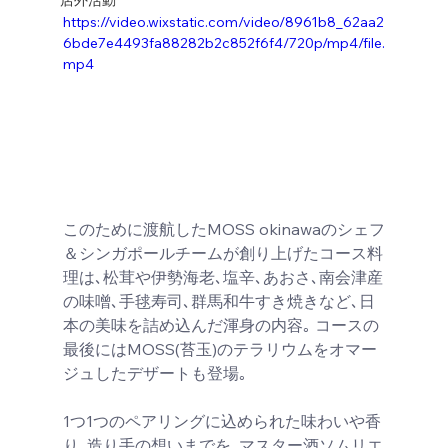
https://video.wixstatic.com/video/8961b8_62aa2
6bde7e4493fa88282b2c852f6f4/720p/mp4/file.
mp4
このために渡航したMOSS okinawaのシェフ
＆シンガポールチームが創り上げたコース料
理は､松茸や伊勢海老､塩辛､あおさ､南会津産
の味噌､手毬寿司､群馬和牛すき焼きなど､日
本の美味を詰め込んだ渾身の内容｡ コースの
最後にはMOSS(苔玉)のテラリウムをオマー
ジュしたデザートも登場｡
1つ1つのペアリングに込められた味わいや香
り､造り手の想いまでを､マスター酒ソムリエ