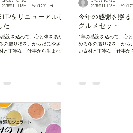
CROSS TOKYO
CROSS TOKYO
2025年11月18日
読了時間: 1分
2025年11月15日
読了時間
日HPをリニューアルし
今年の感謝を贈る
した
グルメセット
の感謝を込めて、心と体をあたた
1年の感謝を込めて、心
冬の贈り物を。からだにやさし
める冬の贈り物を。から
材と丁寧な手仕事から生まれた
い素材と丁寧な手仕事か
グルメを、冷凍でお届けしま
本格グルメを、冷凍でお
す。