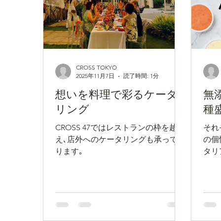
に込められた味わいや香り､造り手の
想いまでを､マスター酒ソムリエの解
説を聴きながら五感で深く味わって
いただきました｡
酒蔵・ゲスト・ソムリエの会話が重
なり合って南会津の魅力を直に感じ
CROSS TOKYO
ることができた二夜｡ 主催の皆様､こ
2025年11月7日
読了時間: 1分
の度はありがとうございました！
想いを料理で彩るケータ
無
日本酒ラバーによる素敵な動
リング
種
画＆投稿はこちら @
mosscrosstokyo.sg 2025.11.10
CROSS 47ではレストランの枠を越
それ
イベント告知 シンガポール中心
え､店外へのケータリングも承ってお
の個
部の歴史と文化
ります｡
タリ