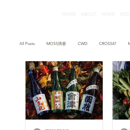
HOME
ABOUT
NEWS
RES
All Posts
MOSS渋谷
CWD
CROSS47