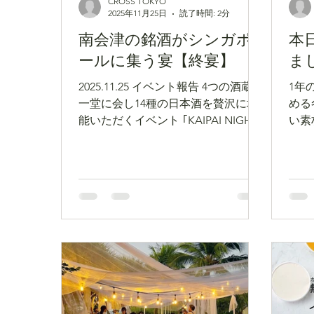
CROSS TOKYO
2025年11月25日
読了時間: 2分
南会津の銘酒がシンガポ
本
ールに集う宴【終宴】
ま
2025.11.25 イベント報告 4つの酒蔵が
1年
一堂に会し14種の日本酒を贅沢に堪
める
能いただくイベント ｢KAIPAI NIGHT｣
い素
がMOSS Singaporeにて2日間開催さ
本格
れました｡ このために渡航し
す。
たMOSS okinawaのシェフ＆シンガ
ポールチームが創り上げたコース料
理は､松茸や伊勢海老､塩辛､あおさ､
南会津産の味噌､手毬寿司､群馬和牛
すき焼きなど､日本の美味を詰め込ん
だ渾身の内容｡ コースの最後には
MOSS(苔玉)のテラリウムをオマージ
ュしたデザートも登場｡
1つ1つのペアリング