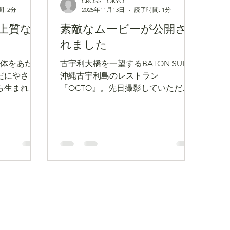
CROSS TOKYO
: 2分
2025年11月13日
読了時間: 1分
上質な
素敵なムービーが公開さ
れました
と体をあたた
古宇利大橋を一望するBATON SUITE
だにやさし
沖縄古宇利島のレストラン
ら生まれた
『OCTO』。先日撮影していただい
届けしま
たプロモーション動画が完成しまし
た。是非ご覧ください。