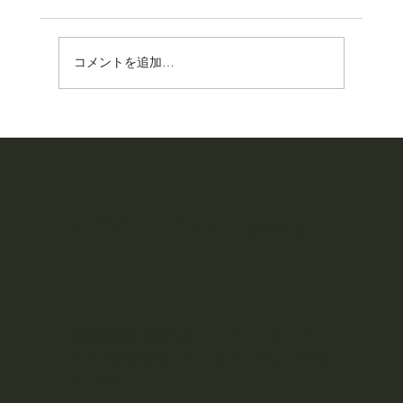
コメントを追加…
グルメな独身交流会 第3弾【終宴済】
CROSS TOKYO group
最新情報やお得なキャンペーンを、メル
マガで定期配信しています。ぜひご登録
ください。