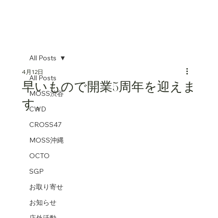
All Posts
4月12日
All Posts
早いもので開業5周年を迎えま
MOSS渋谷
す。
CWD
CROSS47
MOSS沖縄
OCTO
SGP
お取り寄せ
お知らせ
店外活動