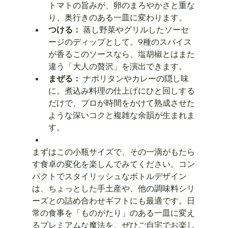
トマトの旨みが、卵のまろやかさと重な
り、奥行きのある一皿に変わります。
つける：
 蒸し野菜やグリルしたソーセ
ージのディップとして。9種のスパイス
が香るこのソースなら、塩胡椒とはまた
違う「大人の贅沢」を演出できます。
まぜる：
 ナポリタンやカレーの隠し味
に。煮込み料理の仕上げにひと回しする
だけで、プロが時間をかけて熟成させた
ような深いコクと複雑な余韻が生まれま
す。
まずはこの小瓶サイズで、その一滴がもたら
す食卓の変化を楽しんでみてください。コン
パクトでスタイリッシュなボトルデザイン
は、ちょっとした手土産や、他の調味料シリ
ーズとの詰め合わせギフトにも最適です。日
常の食事を「ものがたり」のある一皿に変え
るプレミアムな魔法を、ぜひご自宅でお楽し