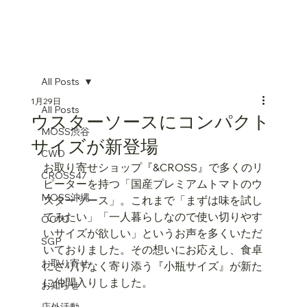
All Posts
1月29日
All Posts
ウスターソースにコンパクト
MOSS渋谷
サイズが新登場
CWD
お取り寄せショップ『&CROSS』で多くのリ
CROSS47
ピーターを持つ「国産プレミアムトマトのウ
MOSS沖縄
スターソース」。これまで「まずは味を試し
てみたい」「一人暮らしなので使い切りやす
OCTO
いサイズが欲しい」というお声を多くいただ
SGP
いておりました。その想いにお応えし、食卓
お取り寄せ
にさりげなく寄り添う『小瓶サイズ』が新た
に仲間入りしました。
お知らせ
店外活動