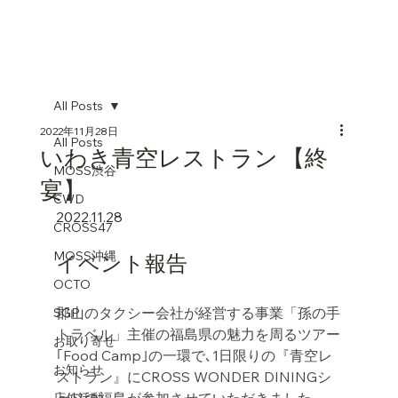
All Posts
2022年11月28日
All Posts
いわき青空レストラン 【終
MOSS渋谷
宴】
CWD
2022.11.28
CROSS47
MOSS沖縄
イベント報告
OCTO
郡山のタクシー会社が経営する事業「孫の手
SGP
トラベル」主催の福島県の魅力を周るツアー
お取り寄せ
｢Food Camp｣の一環で､1日限りの『青空レ
お知らせ
ストラン』にCROSS WONDER DININGシ
ェフの福島が参加させていただきました｡
店外活動