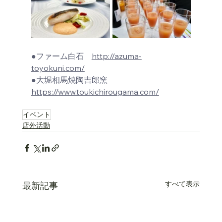
●ファーム白石　
http://azuma-
toyokuni.com/
●大堀相馬焼陶吉郎窯
https://www.toukichirougama.com/
….
イベント
店外活動
すべて表示
最新記事