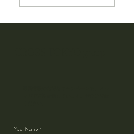
産地訪問｜石垣牛＠やえやまファーム
CROSS TOKYO group
最新情報やお得なキャンペーンを、メル
マガで定期配信しています。ぜひご登録
ください。
Your Name
*